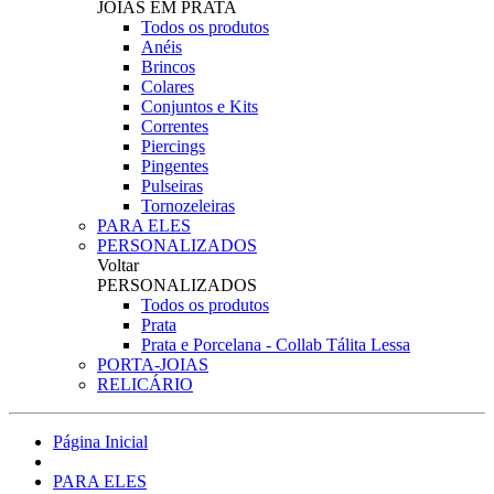
JOIAS EM PRATA
Todos os produtos
Anéis
Brincos
Colares
Conjuntos e Kits
Correntes
Piercings
Pingentes
Pulseiras
Tornozeleiras
PARA ELES
PERSONALIZADOS
Voltar
PERSONALIZADOS
Todos os produtos
Prata
Prata e Porcelana - Collab Tálita Lessa
PORTA-JOIAS
RELICÁRIO
Página Inicial
PARA ELES